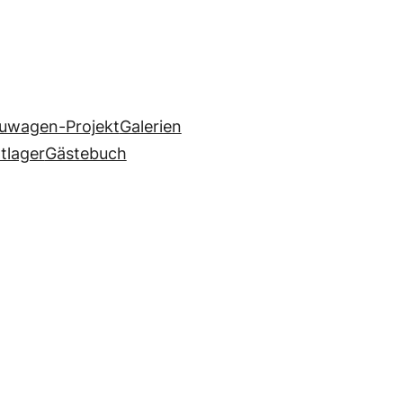
uwagen-Projekt
Galerien
ltlager
Gästebuch