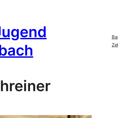
Jugend
Ba
nbach
Ze
hreiner