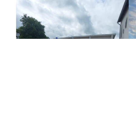
Tag 3 – Dschungelbuch
(Dorfrallye mit
Feuerwehrbesuch)
25. Juli 2023