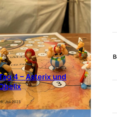
B
Tag 4 – Asterix und
Obelix
26. Juli 2023