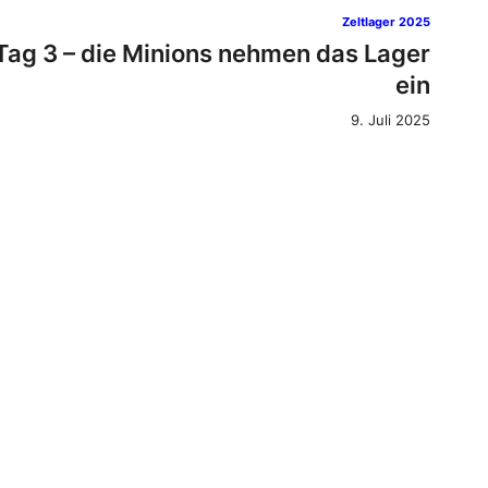
Zeltlager 2025
Tag 3 – die Minions nehmen das Lager
ein
9. Juli 2025
Zeltlager 2025
Tag 2 – Spielekette mit oder ohne
Regen
8. Juli 2025