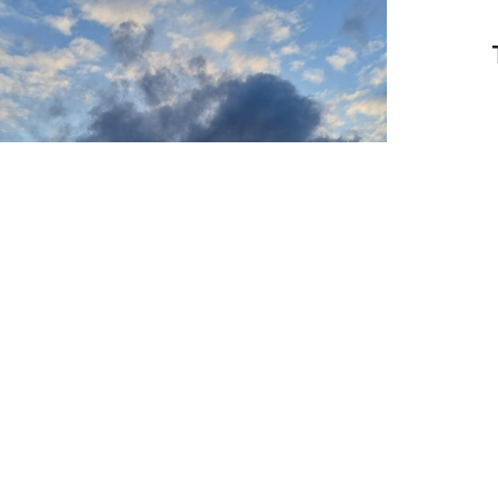
Tag 2 – Spielekette &
Thementag
24. Juli 2023