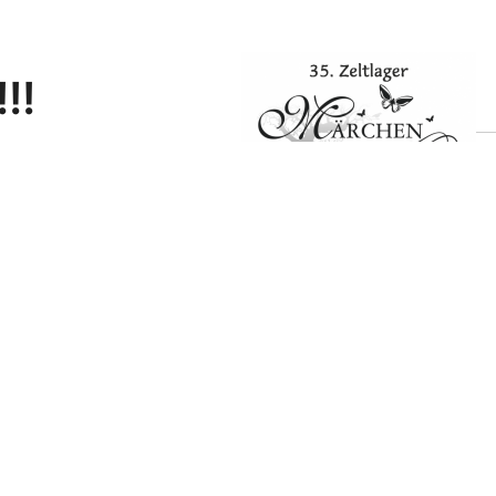
!!
erhältlich!
T
itgliedern der
ses Jahr erstmalig
mmen mit den
nen, was Ihr Kind
Plakat Märchen-
Zeltlager 2016