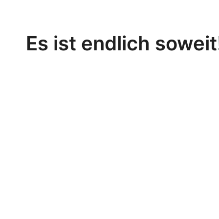
Es ist endlich soweit!
Die Anmeldungen für unser Zeltlager 2016 sind 
Anmeldungen bekommen sie bei allen aktiven M
katholischen Jugend Fürth/Lautenbach und die
auch über unsere Website als Download zusa
Checklisten, an denen Sie sich orientieren kön
alles mitnehmen sollte.
Download:
Anmeldung
Checkliste