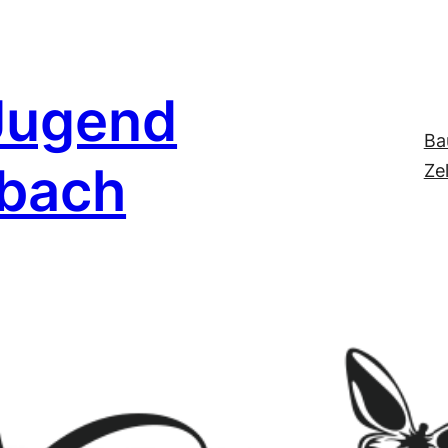
Jugend
Ba
nbach
Ze