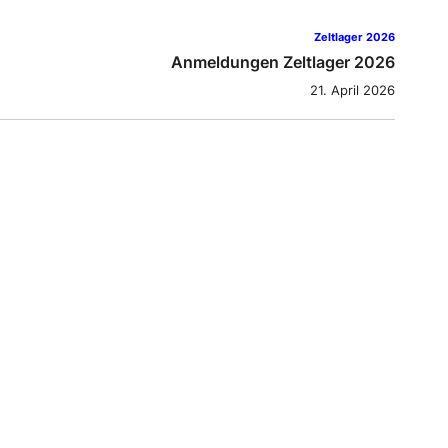
Zeltlager 2026
Anmeldungen Zeltlager 2026
21. April 2026
Zeltlager 2025
ag 5 – Von Schurkenwaffen, Bösewicht-Fahrzeugen
und verlorenen Einhörnern
11. Juli 2025
Zeltlager 2025
Tag 4 – Tageswanderung/ Dorfrallye
10. Juli 2025
Zeltlager 2025
Tag 3 – die Minions nehmen das Lager ein