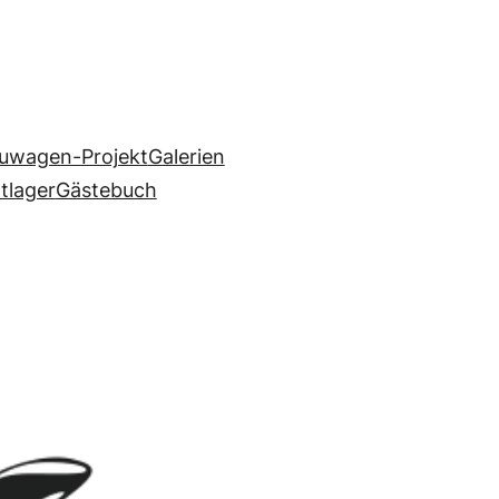
uwagen-Projekt
Galerien
ltlager
Gästebuch